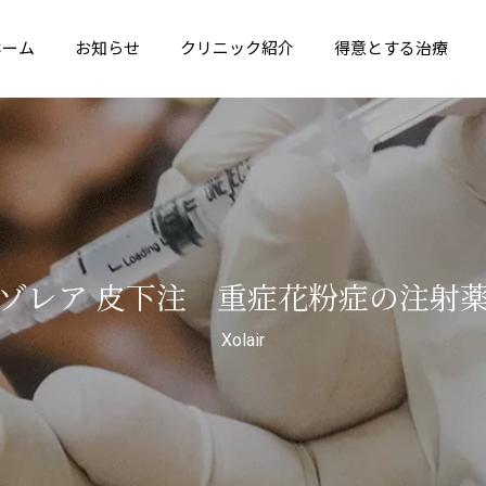
ホーム
お知らせ
クリニック紹介
得意とする治療
花粉症・アレルギー性
鼻の病気
鼻炎
ゾレア 皮下注 重症花粉症の注射
Xolair
いびき・睡眠時無
顔面神経麻痺
症候群