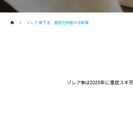
ゾレア 皮下注 重症花粉症の注射薬
ゾレア®は2020年に重症ス